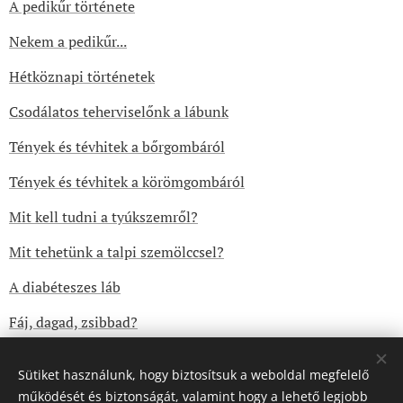
A pedikűr története
Nekem a pedikűr...
Hétköznapi történetek
Csodálatos teherviselőnk a lábunk
Tények és tévhitek a bőrgombáról
Tények és tévhitek a körömgombáról
Mit kell tudni a tyúkszemről?
Mit tehetünk a talpi szemölccsel?
A diabéteszes láb
Fáj, dagad, zsibbad?
Sütiket használunk, hogy biztosítsuk a weboldal megfelelő
működését és biztonságát, valamint hogy a lehető legjobb