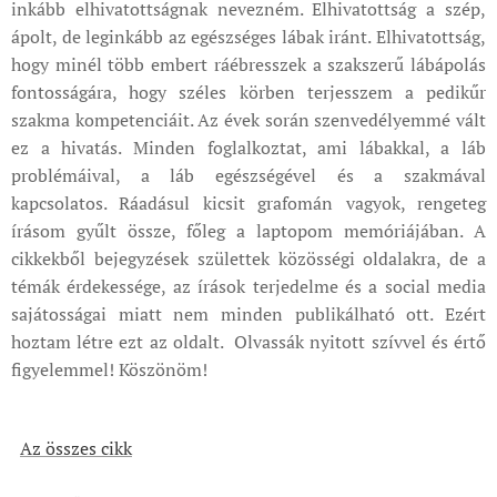
inkább elhivatottságnak nevezném. Elhivatottság a szép,
ápolt, de leginkább az egészséges lábak iránt. Elhivatottság,
hogy minél több embert ráébresszek a szakszerű lábápolás
fontosságára, hogy széles körben terjesszem a pedikűr
szakma kompetenciáit. Az évek során szenvedélyemmé vált
ez a hivatás. Minden foglalkoztat, ami lábakkal, a láb
problémáival, a láb egészségével és a szakmával
kapcsolatos. Ráadásul kicsit grafomán vagyok, rengeteg
írásom gyűlt össze, főleg a laptopom memóriájában. A
cikkekből bejegyzések születtek közösségi oldalakra, de a
témák érdekessége, az írások terjedelme és a social media
sajátosságai miatt nem minden publikálható ott. Ezért
hoztam létre ezt az oldalt. Olvassák nyitott szívvel és értő
figyelemmel! Köszönöm!
Az összes cikk