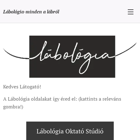
Lábológia-minden a lábról
Kedves Látogató!
A Lábológia oldalakat így éred el: (kattints a releváns
gombra!)
Lábológia Oktató Stúdió