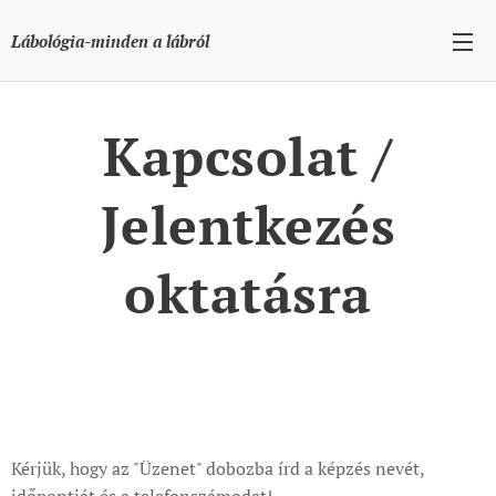
Lábológia-minden a lábról
Kapcsolat /
Jelentkezés
oktatásra
Kérjük, hogy az "Üzenet" dobozba írd a képzés nevét,