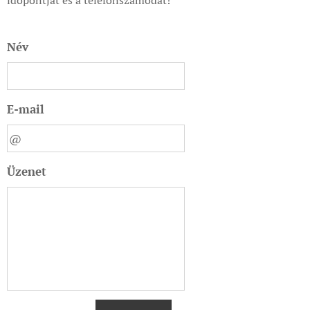
időpontját és a telefonszámodat!
Név
E-mail
Üzenet