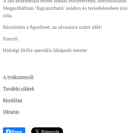
A láb anatómiája ennél sokkal összetettebb, bonyolultabb.
Megpróbáltam "fogyasztható" módon és terjedelemben írni
róla.
Köszönöm a figyelmet, az olvasásra szánt időt!
Szerző:
Hidvégi Otília speciális lábápoló mester
A tyúkszemről
További cikkek
Kezdőlap
Oktatás
Share