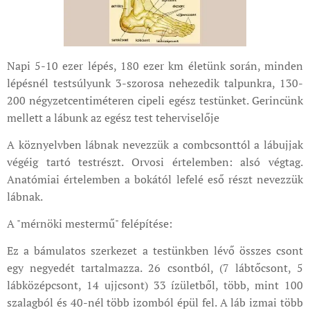
Napi 5-10 ezer lépés, 180 ezer km életünk során, minden
lépésnél testsúlyunk 3-szorosa nehezedik talpunkra, 130-
200 négyzetcentiméteren cipeli egész testünket. Gerincünk
mellett a lábunk az egész test teherviselője
A köznyelvben lábnak nevezzük a combcsonttól a lábujjak
végéig tartó testrészt. Orvosi értelemben: alsó végtag.
Anatómiai értelemben a bokától lefelé eső részt nevezzük
lábnak.
A "mérnöki mestermű" felépítése:
Ez a bámulatos szerkezet a testünkben lévő összes csont
egy negyedét tartalmazza. 26 csontból, (7 lábtőcsont, 5
lábközépcsont, 14 ujjcsont) 33 ízületből, több, mint 100
szalagból és 40-nél több izomból épül fel. A láb izmai több