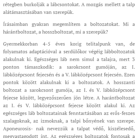
rétegben burkolják a lábcsontokat. A mozgás mellett a talp
alátámasztásában van szerepük.
Írásaimban gyakran megemlítem a boltozatokat. Mi a
hárántboltozat, a hosszboltozat, mi a szerepük?
Gyermekkorban 4-5 éves korig telitalpunk van, de
folyamatos adaptációval a serdülőkor végéig lábboltozatok
alakulnak ki. Egészséges láb nem simul a talajra, mert 3
ponton támaszkodik: a sarokcsont gumóján, az I.
lábközépcsont fejecsén és a V. lábközépcsont fejecsén. Ezen
pontok között alakulnak ki a boltozatok. A hosszanti
boltozat a sarokcsont gumója, az I. és V. lábközépcsont
fejecse között, legyezőszerűen jön létre. A harántboltozat
az I. és V. lábközépcsont fejecse között alakul ki. Az
egészséges láb boltozatainak fenntartásában az erős-feszes
szalagoknak, az izmoknak, a talpi bőnyének van szerepe.
Aponeurosis- nak nevezzük a talpat védő, kiszélesedő,
megvastagodott ínt. Az egészséges boltozatok fontosak a