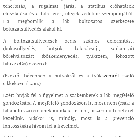
teherbírás, a rugalmas járás, a statikus erőhatások
eloszlatása és a talpi erek, idegek védelme szemponjából.
Ha megbomlik a láb boltozatos szerkezete
boltazatsüllyedés alakul ki.
A boltozatsüllyedések pedig számos deformitást,
(bokasüllyedés, bütyök, kalapácsujj, sarkantyú)
bőrelváltozást (bőrkeményedés, tyúkszem, fokozott
lábizzadás) okoznak.
(Ezekről bővebben a bütyökről és a
tyúkszemről
szóló
cikkekben írtam.)
Ezért hívják fel a figyelmet a szakemberek a láb megfelelő
gondozására. A megfelelő gondozáson itt most nem (csak) a
lábápoló szakemberek munkáját értem, hiszen mi tüneteket
kezelünk. Máskor is, mindig, most is a prevenció
fontosságára hívom fel a figyelmet.