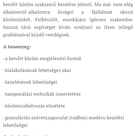
benőtt köröm szakszerű kezelése jelenti. Ma már nem elég
alkalomról-alkalomra kivágni a fájdalmat okozó
körömtüskét. Felkészült, munkájára igényes szakember
hosszú távú segítséget kíván nyújtani az ilyen jellegű
problémával küzdő vendégnek.
A tananyag:
-a benőtt köröm megjelenési formái
-kialakulásának lehetséges okai
-kezelésének lehetőségei
-tamponálási technikák ismertetése
-körömszabályozás elmélete
-granulációs szövetszaporulat (vadhús) modern kezelési
lehetőségei