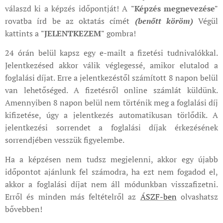
válaszd ki a képzés időpontját! A
"Képzés megnevezése"
rovatba írd be az oktatás címét
(benőtt köröm)
Végül
kattints a
"JELENTKEZEM"
gombra!
24 órán belül kapsz egy e-mailt a fizetési tudnivalókkal.
Jelentkezésed akkor válik véglegessé, amikor elutalod a
foglalási díjat. Erre a jelentkezéstől számított 8 napon belül
van lehetőséged. A fizetésről online számlát küldünk.
Amennyiben 8 napon belül nem történik meg a foglalási díj
kifizetése, úgy a jelentkezés automatikusan törlődik. A
jelentkezési sorrendet a foglalási díjak érkezésének
sorrendjében vesszük figyelembe.
Ha a képzésen nem tudsz megjelenni, akkor egy újabb
időpontot ajánlunk fel számodra, ha ezt nem fogadod el,
akkor a foglalási díjat nem áll módunkban visszafizetni.
Erről és minden más feltételről az
ÁSZF-ben
olvashatsz
bővebben!