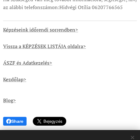
az alábbi telefonszámon:Hidvégi Otília 06207766565
Képzéseink időrendi sorrendben>
Vissza a KÉPZÉSEK LISTÁJA oldalra>
ÁSZF és Adatkezelés>
Kezdőlap>
Blog>
Share