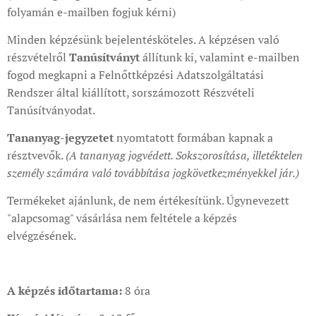
folyamán e-mailben fogjuk kérni)
Minden képzésünk bejelentésköteles. A képzésen való
részvételről
Tanúsítványt
állítunk ki, valamint e-mailben
fogod megkapni a Felnőttképzési Adatszolgáltatási
Rendszer által kiállított, sorszámozott Részvételi
Tanúsítványodat.
Tananyag-jegyzetet
nyomtatott formában kapnak a
résztvevők.
(A tananyag jogvédett. Sokszorosítása, illetéktelen
személy számára való továbbítása jogkövetkezményekkel jár.)
Termékeket ajánlunk, de nem értékesítünk. Úgynevezett
"alapcsomag" vásárlása nem feltétele a képzés
elvégzésének.
A képzés időtartama:
8 óra