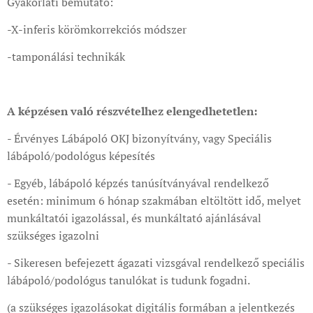
Gyakorlati bemutató:
-X-inferis körömkorrekciós módszer
-tamponálási technikák
A képzésen való részvételhez elengedhetetlen:
- Érvényes Lábápoló OKJ bizonyítvány, vagy Speciális
lábápoló/podológus képesítés
- Egyéb, lábápoló képzés tanúsítványával rendelkező
esetén: minimum 6 hónap szakmában eltöltött idő, melyet
munkáltatói igazolással, és munkáltató ajánlásával
szükséges igazolni
- Sikeresen befejezett ágazati vizsgával rendelkező speciális
lábápoló/podológus tanulókat is tudunk fogadni.
(a szükséges igazolásokat digitális formában a jelentkezés